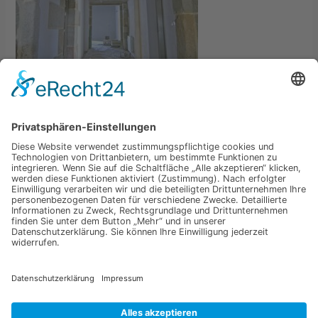
←
Vorheriger Medien
Schreibe einen Kommentar
Du musst
angemeldet
sein, um einen Kommentar
abzugeben.