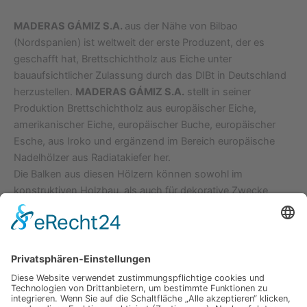
MADERAS GÁMIZ S.A.
aus der Nähe von Bilbao
(Nordspanien) ist weltweit der erste Produzent, der es
geschafft hat, Brettschichtholz aus Eiche unter
bauaufsichtlicher Zulassung durch das DIBt in Deutschland
herzustellen.
MADERAS GÁMIZ S.A.
stellt in seiner
Produktion Brettschichtholz aus europäischer Eiche,
amerikanischer Eiche, europäischer Buche, europäischer
Esche, aus Iroko und ergänzend im Bereich europäische
Nadelhölzer aus Radiatakiefer her.
Die Balken aus diesen Hölzern können sowohl im
konstruktiven Holzbau, als auch für dekorative Zwecke
eingesetzt werden. Die optische Schönheit und der edle
Charakter ermöglicht die Verwendung des
Brettschichtholzes für eine Vielzahl von Einsatzzwecken,
sowohl im Bau- als auch im architektonischen Bereich.
Überall dort, wo nach hoher Qualität, Eleganz und
Wohlgefühl gefragt wird, finden die Balken von
MADERAS
GÁMIZ S.A
Ihren Einsatzbereich.