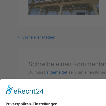
←
Vorheriger Medien
Schreibe einen Kommenta
Du musst
angemeldet
sein, um einen Komm