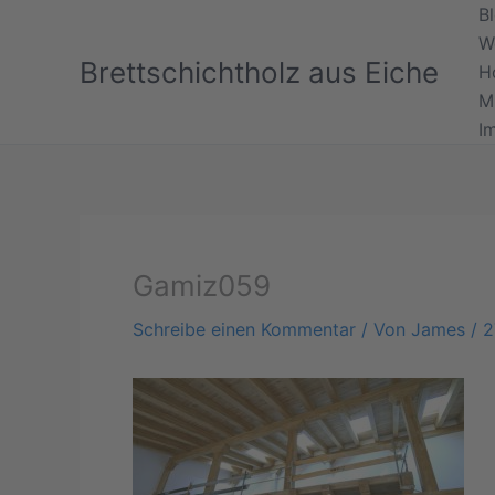
Zum
B
Inhalt
W
Brettschichtholz aus Eiche
springen
H
M
I
Gamiz059
Schreibe einen Kommentar
/ Von
James
/
2