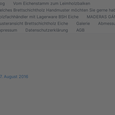
log
Vom Eichenstamm zum Leimholzbalken
elches Brettschichtholz Handmuster möchten Sie gerne ha
olzfachhändler mit Lagerware BSH Eiche
MADERAS GÁM
usteransicht Brettschichtholz Eiche
Galerie
Abmess
mpressum
Datenschutzerklärung
AGB
7. August 2016