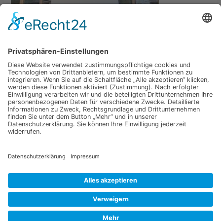
←
Vorheriger Medien
Schreibe einen Kommentar
Du musst
angemeldet
sein, um einen Kommentar
abzugeben.
Copyright © 2026 Brettschichtholz aus Eiche | Präsentiert von
Astra-WordPress-Theme