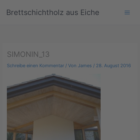
Zum
Brettschichtholz aus Eiche
Inhalt
springen
SIMONIN_13
Schreibe einen Kommentar
/ Von
James
/
28. August 2016