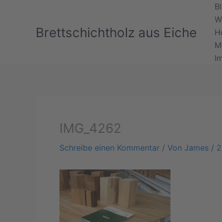
Zum
B
Inhalt
W
Brettschichtholz aus Eiche
springen
H
M
I
IMG_4262
Schreibe einen Kommentar
/ Von
James
/
2