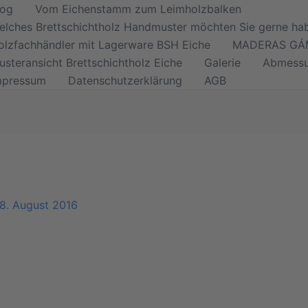
log
Vom Eichenstamm zum Leimholzbalken
elches Brettschichtholz Handmuster möchten Sie gerne ha
olzfachhändler mit Lagerware BSH Eiche
MADERAS GÁM
usteransicht Brettschichtholz Eiche
Galerie
Abmess
mpressum
Datenschutzerklärung
AGB
8. August 2016