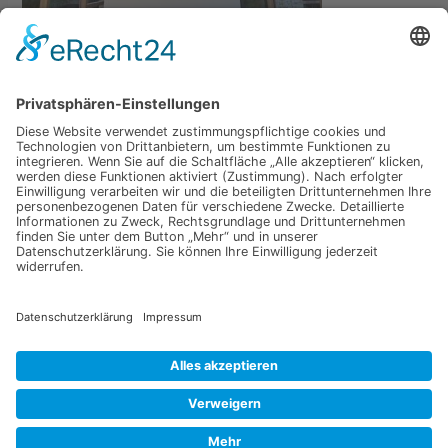
←
Vorheriger Medien
Schreibe einen Kommentar
Du musst
angemeldet
sein, um einen Kommentar
abzugeben.
Copyright © 2026 Brettschichtholz aus Eiche | Präsentiert von
Astra-WordPress-Theme