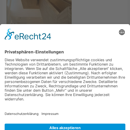
←
Vorheriger Medien
Schreibe einen Kommentar
Du musst
angemeldet
sein, um einen Kommentar
abzugeben.