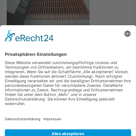
←
Vorheriger Medien
Schreibe einen Kommentar
Du musst
angemeldet
sein, um einen Kommentar
abzugeben.