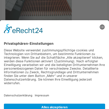
←
Vorheriger Medien
Schreibe einen Kommentar
Du musst
angemeldet
sein, um einen Kommentar
abzugeben.