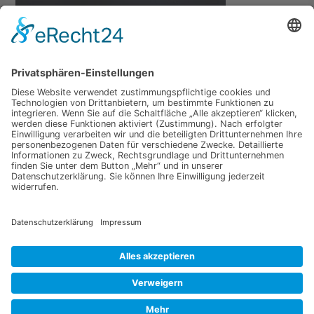
←
Vorheriger Medien
Schreibe einen Kommentar
Du musst
angemeldet
sein, um einen Kommentar
abzugeben.
Copyright © 2026 Brettschichtholz aus Eiche | Präsentiert von
Astra-WordPress-Theme