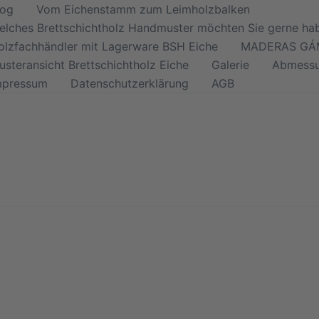
log
Vom Eichenstamm zum Leimholzbalken
elches Brettschichtholz Handmuster möchten Sie gerne ha
olzfachhändler mit Lagerware BSH Eiche
MADERAS GÁM
usteransicht Brettschichtholz Eiche
Galerie
Abmess
mpressum
Datenschutzerklärung
AGB