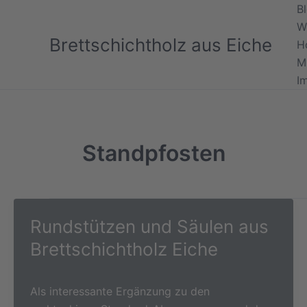
Zum
B
Inhalt
W
Brettschichtholz aus Eiche
springen
H
M
I
Standpfosten
Rundstützen und Säulen aus
Brettschichtholz Eiche
Als interessante Ergänzung zu den